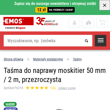
Zapisz się do naszego newslettera i otrzymaj zniżki
12 zł
NA PIERWSZY ZAKUP
Szukaj
Strona główna
Materiały instalacyjne
Taśmy
Taśma do naprawy moskitier 50 mm
/ 2 m, przezroczysta
14x
Symbol F6210
zobacz ocenę
GARDEN
NOWOŚĆ