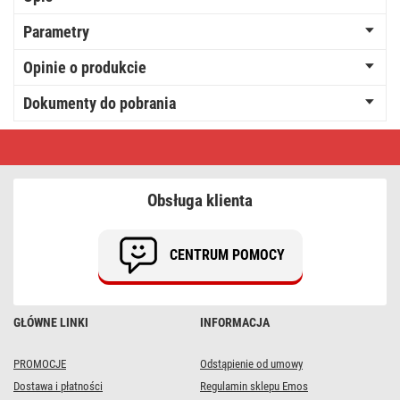
Parametry
Opinie o produkcie
Dokumenty do pobrania
Taśma
do
naprawy
moskitier
50
Obsługa klienta
mm
/
2
m,
CENTRUM POMOCY
przezroczysta
GŁÓWNE LINKI
INFORMACJA
PROMOCJE
Odstąpienie od umowy
Dostawa i płatności
Regulamin sklepu Emos