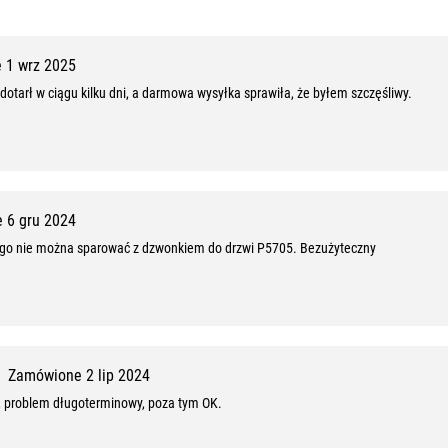
9
0
 1 wrz 2025
%
dotarł w ciągu kilku dni, a darmowa wysyłka sprawiła, że byłem szczęśliwy.
,
9
z
1
 6 gru 2024
o nie można sparować z dzwonkiem do drzwi P5705. Bezużyteczny
0
Zamówione 2 lip 2024
ny, problem długoterminowy, poza tym OK.