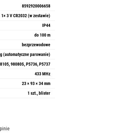
8592920006658
1× 3 V CR2032 (w zestawie)
IP44
do 100 m
bezprzewodowe
ng (automatyczne parowanie)
98105, 98080S, P5736, P5737
433 MHz
23 × 93 × 34 mm
1 szt., blister
pinie