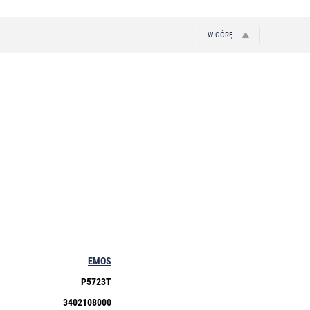
W GÓRĘ
EMOS
P5723T
3402108000