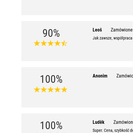
90%
Leoš
Zamówione 
Jak zawsze, współpraca 
100%
Anonim
Zamówio
100%
Luděk
Zamówion
Super. Cena, szybkość d