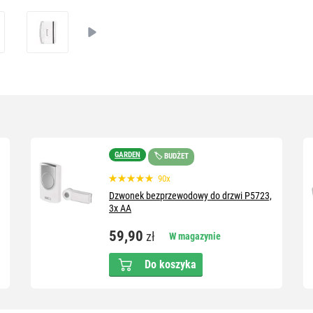
GARDEN
🏷️ BUDŻET
90x
Dzwonek bezprzewodowy do drzwi P5723,
3x AA
59,90
zł
W magazynie
Do koszyka