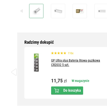
Radzimy dokupić
116x
GP Ultra plus Bateria litowa guzikowa
CR2032 5 szt.
11,75
zł
W magazynie
Do koszyka