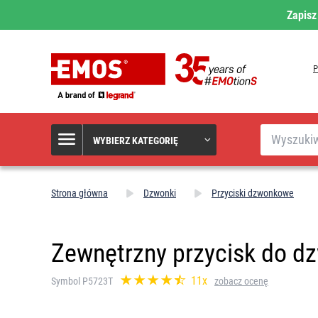
Zapisz
Szukaj
WYBIERZ KATEGORIĘ
Strona główna
Dzwonki
Przyciski dzwonkowe
Zewnętrzny przycisk do 
11x
Symbol P5723T
zobacz ocenę