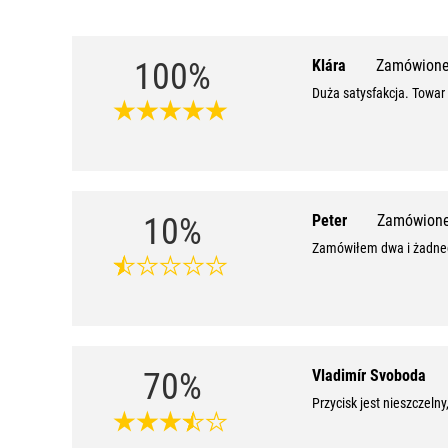
100%
Klára
Zamówione
Duża satysfakcja. Towar 
10%
Peter
Zamówione
Zamówiłem dwa i żadneg
70%
Vladimír Svoboda
Przycisk jest nieszczel