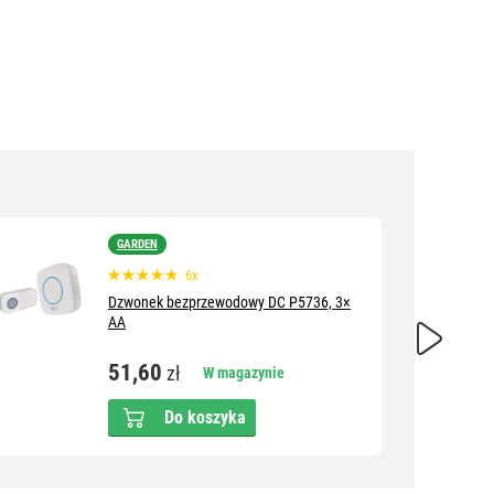
GARDEN
6x
Dzwonek bezprzewodowy DC P5736, 3×
AA
51,60
zł
W magazynie
Do koszyka