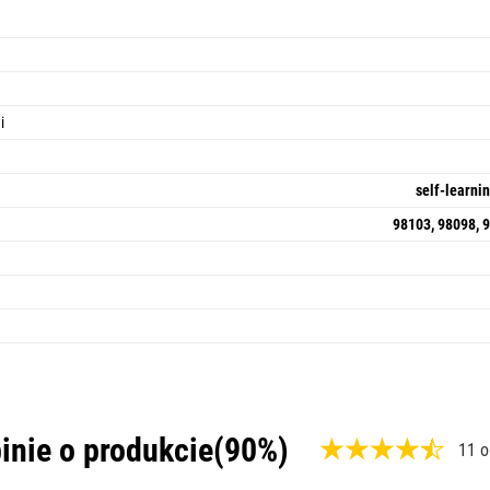
i
self-learni
98103, 98098, 
inie o produkcie
(90%)
11 o
,