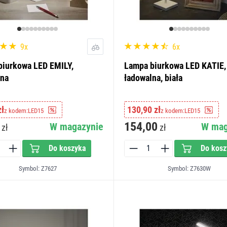
9x
6x
biurkowa LED EMILY,
Lampa biurkowa LED KATIE,
lna
ładowalna, biała
zł
130,90 zł
z kodem:
LED15
z kodem:
LED15
154,00
W magazynie
W mag
zł
zł
Do koszyka
Do kosz
Symbol: Z7627
Symbol: Z7630W