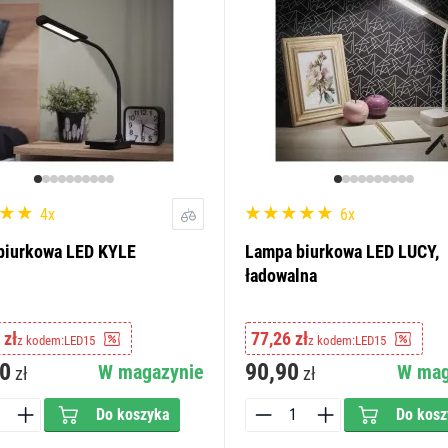
4x
6x
biurkowa LED KYLE
Lampa biurkowa LED LUCY,
ładowalna
 zł
77,26 zł
z kodem:
LED15
z kodem:
LED15
0
90,90
W magazynie
W mag
zł
zł
Do koszyka
Do kosz