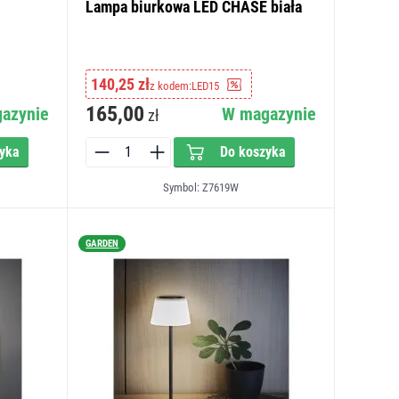
Lampa biurkowa LED CHASE biała
140,25 zł
z kodem:
LED15
165,00
azynie
W magazynie
zł
yka
Do koszyka
Symbol: Z7619W
GARDEN