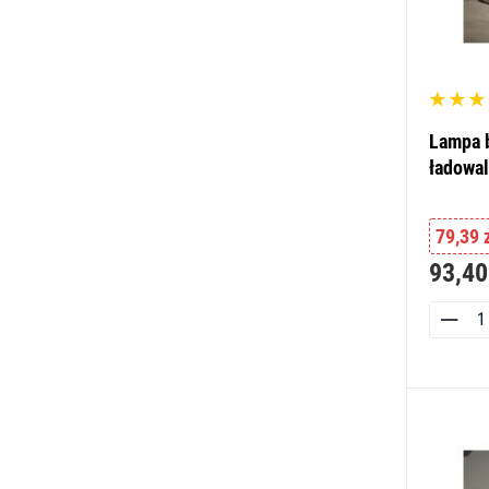
Lampa 
ładowa
79,39 
93,40