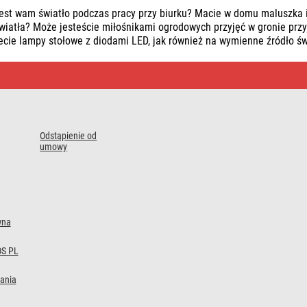
est wam światło podczas pracy przy biurku? Macie w domu maluszka i
wiatła? Może jesteście miłośnikami ogrodowych przyjęć w gronie przyja
ecie lampy stołowe z diodami LED, jak również na wymienne źródło świ
Odstąpienie od
umowy
wna
S PL
ania