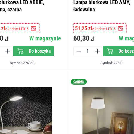
biurkowa LED ABBIE,
Lampa biurkowa LED AMY,
na, czarna
ładowalna
 zł
51,25 zł
z kodem:
LED15
z kodem:
LED15
0
60,30
W magazynie
W mag
zł
zł
Do koszyka
Do kosz
Symbol: Z7636B
Symbol: Z7631
GARDEN