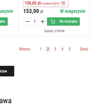
130,05 zł
z kodem:
LED15
153,00
azynie
W magazynie
zł
yka
Do koszyka
Symbol: Z7635W
Wstecz
1
2
3
4
5
Dalej
tawa