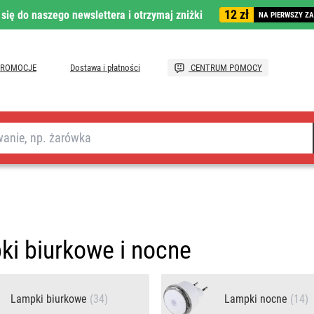
12 zł
 się do naszego newslettera i otrzymaj zniżki
NA PIERWSZY Z
PROMOCJE
Dostawa i płatności
CENTRUM POMOCY
i biurkowe i nocne
Lampki biurkowe
(34)
Lampki nocne
(14)