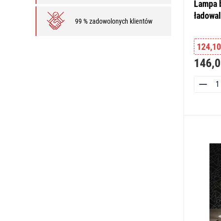
Lampa 
ładowal
99 % zadowolonych klientów
124,10
146,0