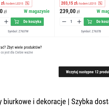
 zł
203,15 zł
z kodem:
LED15
z kodem:
LED15
0
239,00
W magazynie
W mag
zł
zł
Do koszyka
Do kosz
Symbol: Z7637W
Symbol: Z7637B
ać? Zbyt wiele produktów?
, co jest dla Ciebie ważne
 biurkowe i dekoracje | Szybka dos