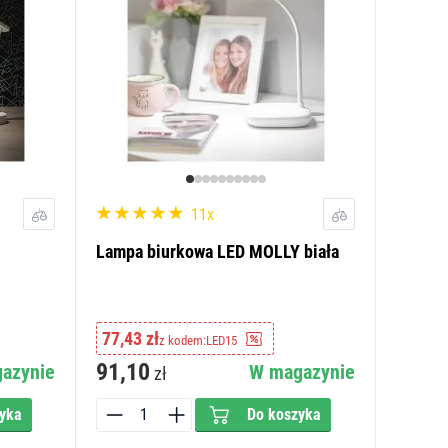
11x
Lampa biurkowa LED MOLLY biała
77,43 zł
z kodem:
LED15
91,10
azynie
W magazynie
zł
yka
Do koszyka