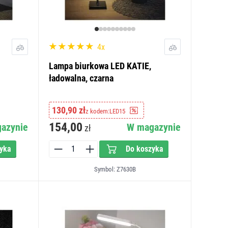
4x
Lampa biurkowa LED KATIE,
ładowalna, czarna
130,90 zł
z kodem:
LED15
154,00
azynie
W magazynie
zł
yka
Do koszyka
Symbol: Z7630B