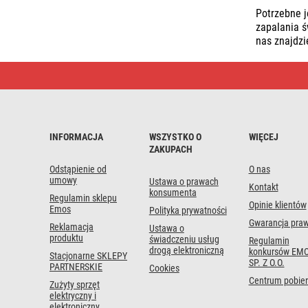
Potrzebne j
zapalania ś
nas znajdzi
Lampy
biurkowe
i
dekoracje
|
Szybka
dostawa
INFORMACJA
WSZYSTKO O
WIĘCEJ
ZAKUPACH
Odstąpienie od
O nas
umowy
Ustawa o prawach
Kontakt
konsumenta
Regulamin sklepu
Opinie klientów
Emos
Polityka prywatności
Gwarancja pra
Reklamacja
Ustawa o
produktu
świadczeniu usług
Regulamin
drogą elektroniczną
konkursów EMO
Stacjonarne SKLEPY
SP. Z O.O.
PARTNERSKIE
Cookies
Centrum pobier
Zużyty sprzęt
elektryczny i
elektroniczny.