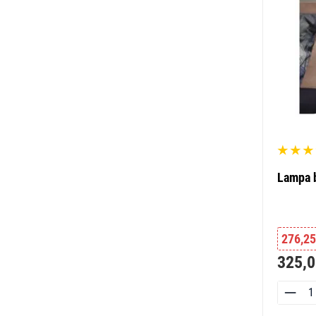
Lampa 
276,25
325,0