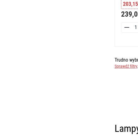
203,15
239,0
Trudno wybr
Sprawdź filtry
Lampy