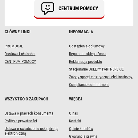
ciepła
CENTRUM POMOCY
biel,
czarny
przewód,
IP44
GŁÓWNE LINKI
INFORMACJA
PROMOCJE
Odstąpienie od umowy
Dostawa i płatności
Regulamin sklepu Emos
CENTRUM POMOCY
Reklamacja produktu
Stacjonarne SKLEPY PARTNERSKIE
Zużyty sprzęt elektryczny i elektroniczny.
Compliance commitment
WSZYSTKO O ZAKUPACH
WIĘCEJ
Ustawa o prawach konsumenta
O nas
Polityka prywatności
Kontakt
Ustawa o świadczeniu usług drogą
Opinie klientów
elektroniczną
Gwarancja prawna