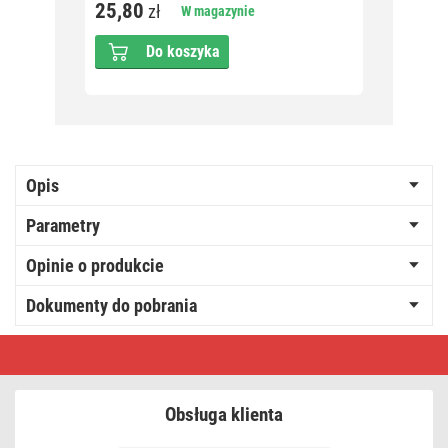
25,80
25,8
zł
W magazynie
Do koszyka
Opis
Parametry
Opinie o produkcie
Dokumenty do pobrania
Oświetlenie
łączone
Profi
-
łańcuch
Obsługa klienta
50
LED
5m