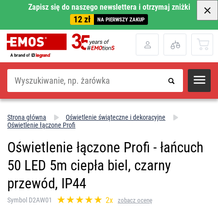
Zapisz się do naszego newslettera i otrzymaj zniżki
12 zł
NA PIERWSZY ZAKUP
Szukaj
Strona główna
Oświetlenie świąteczne i dekoracyjne
Oświetlenie łączone Profi
Oświetlenie łączone Profi - łańcuch
50 LED 5m ciepła biel, czarny
przewód, IP44
2x
Symbol D2AW01
zobacz ocenę