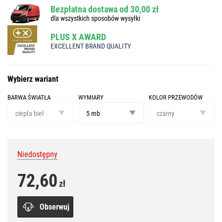
Bezpłatna dostawa od 30,00 zł
dla wszystkich sposobów wysyłki
PLUS X AWARD
EXCELLENT BRAND QUALITY
Wybierz wariant
BARWA ŚWIATŁA
WYMIARY
KOLOR PRZEWODÓW
barwa
wymiary
kolor
światła
przewodów
ciepła biel
5 mb
czarny
Niedostępny
72,60
zł
Obserwuj