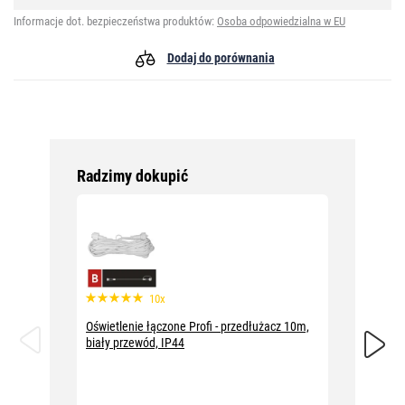
Informacje dot. bezpieczeństwa produktów:
Osoba odpowiedzialna w EU
Dodaj do porównania
Radzimy dokupić
10x
Oświetlenie łączone Profi - przedłużacz 10m,
Oświetle
biały przewód, IP44
czarny 