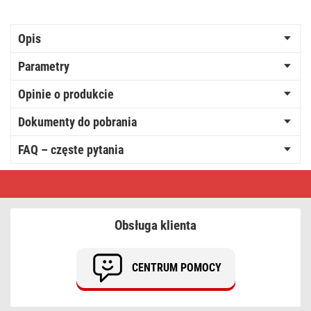
Opis
Parametry
Opinie o produkcie
Dokumenty do pobrania
FAQ – częste pytania
Oświetlenie
łączone
Profi
-
sople
Obsługa klienta
50
LED
3m
ciepła
CENTRUM POMOCY
biel
miga,
czarny
przewód,
IP44