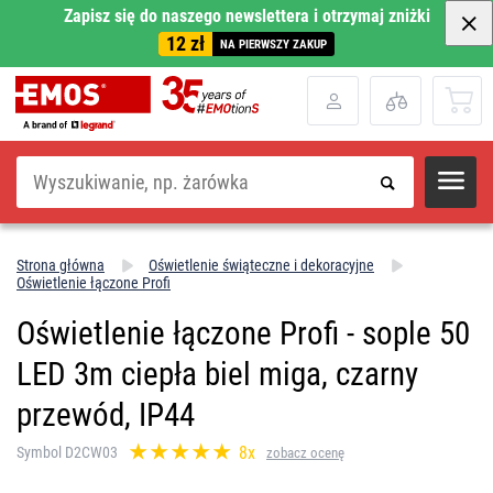
Zapisz się do naszego newslettera i otrzymaj zniżki
12 zł
NA PIERWSZY ZAKUP
Szukaj
Strona główna
Oświetlenie świąteczne i dekoracyjne
Oświetlenie łączone Profi
Oświetlenie łączone Profi - sople 50
LED 3m ciepła biel miga, czarny
przewód, IP44
8x
Symbol D2CW03
zobacz ocenę