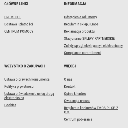
GŁÓWNE LINKI
INFORMACJA
PROMOCJE
Odstąpienie od umowy
Dostawa i płatności
Regulamin sklepu Emos
CENTRUM POMOCY
Reklamacja produktu
Stacjonarne SKLEPY PARTNERSKIE
Zużyty sprzęt elektryczny i elektroniczny.
Compliance commitment
WSZYSTKO O ZAKUPACH
WIĘCEJ
Ustawa o prawach konsumenta
O nas
Polityka prywatności
Kontakt
Ustawa o świadczeniu usług drogą
Opinie klientów
elektroniczną
Gwarancja prawna
Cookies
Regulamin konkursów EMOS PL SP. Z
O.O.
Centrum pobierania