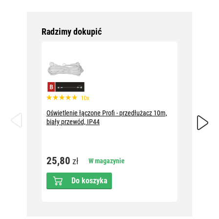
Radzimy dokupić
10x
Oświetlenie łączone Profi - przedłużacz 10m,
Oświetle
biały przewód, IP44
czarny 
25,80
25,8
zł
W magazynie
Do koszyka