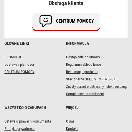
Obsługa klienta
100LED
2,5
m
ciep.
CENTRUM POMOCY
biel+ciepła
biel
miga,
IP44,
timer
GŁÓWNE LINKI
INFORMACJA
PROMOCJE
Odstąpienie od umowy
Dostawa i płatności
Regulamin sklepu Emos
CENTRUM POMOCY
Reklamacja produktu
Stacjonarne SKLEPY PARTNERSKIE
Zużyty sprzęt elektryczny i elektroniczny.
Compliance commitment
WSZYSTKO O ZAKUPACH
WIĘCEJ
Ustawa o prawach konsumenta
O nas
Polityka prywatności
Kontakt