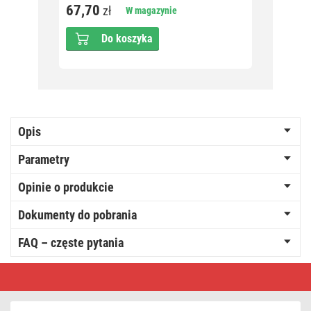
67,70
21,5
zł
W magazynie
Do koszyka
Opis
Parametry
Opinie o produkcie
Dokumenty do pobrania
FAQ – częste pytania
Oświetlenie
łączone
Standard
-
sople