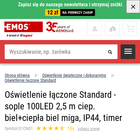
Zapisz się do naszego newslettera i otrzymaj zniżki
12 zł
NA PIERWSZY ZAKUP
Szukaj
Strona główna
Oświetlenie świąteczne i dekoracyjne
Oświetlenie łączone Standard
Oświetlenie łączone Standard -
sople 100LED 2,5 m ciep.
biel+ciepła biel miga, IP44, timer
10x
Symbol D1CN01
zobacz ocenę