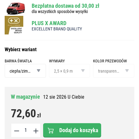
Bezpłatna dostawa od 30,00 zł
dla wszystkich sposobów wysyłki
PLUS X AWARD
EXCELLENT BRAND QUALITY
Wybierz wariant
BARWA ŚWIATŁA
WYMIARY
KOLOR PRZEWODÓW
barwa
wymiary
kolor
światła
przewodów
ciepła/zimna biel
2,5 × 0,9 m
transparentny
W magazynie
12 sie 2026 U Ciebie
72,60
zł
Dodaj do koszyka