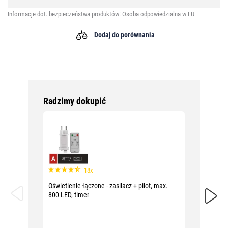
Informacje dot. bezpieczeństwa produktów:
Osoba odpowiedzialna w EU
Dodaj do porównania
Radzimy dokupić
18x
Oświetlenie łączone - zasilacz + pilot, max.
Oświetl
800 LED, timer
10m, cz